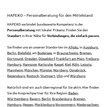
HAPEKO – Personalberatung für den
Mittelstand
HAPEKO verbindet bundesweite Kompetenz in der
Personalberatung
mit lokaler Präsenz. Finden Sie den
Standort
in Ihrer Nähe für
Verbindungen, die einfach passen
.
Sie finden uns an unseren Standorten im
Allgäu
, in
Augsburg
,
Berlin
,
Bielefeld
, am
Bodensee
, in
Braunschweig
,
Bremen
,
Dortmund
,
Dresden
,
Düsseldorf
,
Frankfurt am Main
,
Freiburg
,
Hamburg
,
Hannover
,
Karlsruhe
,
Kassel
,
Kiel
,
Köln
,
Leipzig
,
Mannheim
,
München
,
Münster
,
Nürnberg
,
Osnabrück
,
Regensburg
,
Rostock
,
Stuttgart
,
Ulm
und
Würzburg
.
Natürlich sind wir auch überregional für Sie aktiv. Hier finden
Sie die Ansprechpartner für Ihre Region:
Baden-
Württemberg
,
Bayern
,
Berlin
,
Brandenburg
,
Bremen
,
Hamburg
,
Hessen
,
Mecklenburg-Vorpommern
,
Niedersachsen
,