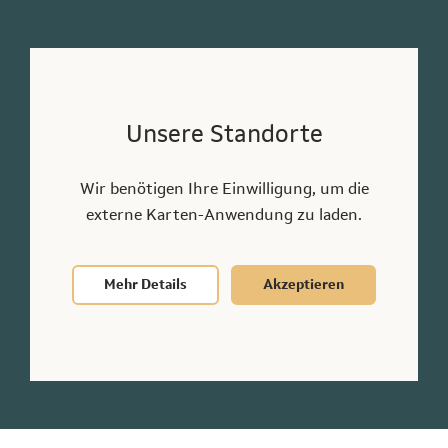
Unsere Standorte
Unsere Standorte
Dortmund
Wir benötigen Ihre Einwilligung, um die
0231 9508940
externe Karten-Anwendung zu laden.
dortmund@hapeko.de
Löwenstraße 11a, 44135 Dortmund
Mehr Details
Akzeptieren
Anderen Standort finden