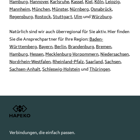
Hamburg
,
Hannover
,
Karlsruhe
,
Kassel
,
Kiel
,
Köln
,
Leipzig
,
Mannheim
,
München
,
Münster
,
Nürnberg
,
Osnabrück
,
Regensburg
,
Rostock
,
Stuttgart
,
Ulm
und
Würzburg
.
Natürlich sind wir auch überregional für Sie aktiv. Hier finden
Sie die Ansprechpartner für Ihre Region:
Baden-
Württemberg
,
Bayern
,
Berlin
,
Brandenburg
,
Bremen
,
Hamburg
,
Hessen
,
Mecklenburg-Vorpommern
,
Niedersachsen
,
Nordrhein-Westfalen
,
Rheinland-Pfalz
,
Saarland
,
Sachsen
,
Sachsen-Anhalt
,
Schleswig-Holstein
und
Thüringen
.
Verbindungen, die einfach passen.