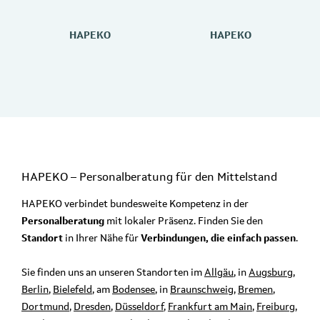
HAPEKO
HAPEKO
HAPEKO – Personalberatung für den
Mittelstand
HAPEKO verbindet bundesweite Kompetenz in der
Personalberatung
mit lokaler Präsenz. Finden Sie den
Standort
in Ihrer Nähe für
Verbindungen, die einfach passen
.
Sie finden uns an unseren Standorten im
Allgäu
, in
Augsburg
,
Berlin
,
Bielefeld
, am
Bodensee
, in
Braunschweig
,
Bremen
,
Dortmund
,
Dresden
,
Düsseldorf
,
Frankfurt am Main
,
Freiburg
,