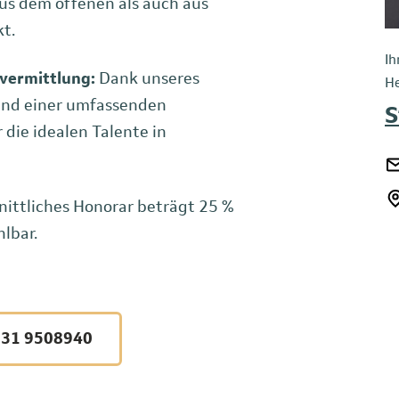
aus dem offenen als auch aus
t.
Ih
vermittlung:
Dank unseres
He
und einer umfassenden
S
 die idealen Talente in
ittliches Honorar beträgt 25 %
hlbar.
31 9508940