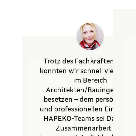
Trotz des Fachkräftemangel
konnten wir schnell vier Stell
im Bereich
Architekten/Bauingenieure
besetzen – dem persönliche
und professionellen Einsatz d
HAPEKO-Teams sei Dank. Di
Zusammenarbeit war