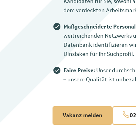
Kandidaten für Sie, sowohl 
dem verdeckten Arbeitsmark
Maßgeschneiderte Personal
weitreichenden Netzwerks 
Datenbank identifizieren wir
Dinslaken für Ihr Suchprofil.
Faire Preise:
Unser durchschn
– unsere Qualität ist unbeza
Vakanz melden
02