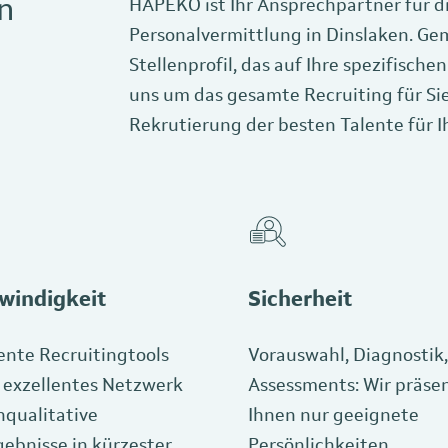
n
HAPEKO ist Ihr Ansprechpartner für di
Personalvermittlung in Dinslaken. Gem
Stellenprofil, das auf Ihre spezifisc
uns um das gesamte Recruiting für Sie
Rekrutierung der besten Talente für 
windigkeit
Sicherheit
gente Recruitingtools
Vorauswahl, Diagnostik,
 exzellentes Netzwerk
Assessments: Wir präse
hqualitative
Ihnen nur geeignete
ebnisse in kürzester
Persönlichkeiten