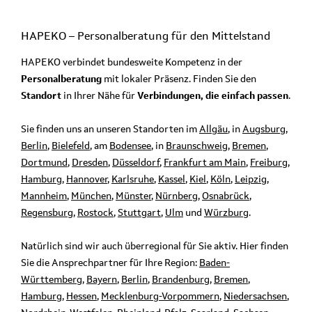
HAPEKO – Personalberatung für den
Mittelstand
HAPEKO verbindet bundesweite Kompetenz in der
Personalberatung
mit lokaler Präsenz. Finden Sie den
Standort
in Ihrer Nähe für
Verbindungen, die einfach passen
.
Sie finden uns an unseren Standorten im
Allgäu
, in
Augsburg
,
Berlin
,
Bielefeld
, am
Bodensee
, in
Braunschweig
,
Bremen
,
Dortmund
,
Dresden
,
Düsseldorf
,
Frankfurt am Main
,
Freiburg
,
Hamburg
,
Hannover
,
Karlsruhe
,
Kassel
,
Kiel
,
Köln
,
Leipzig
,
Mannheim
,
München
,
Münster
,
Nürnberg
,
Osnabrück
,
Regensburg
,
Rostock
,
Stuttgart
,
Ulm
und
Würzburg
.
Natürlich sind wir auch überregional für Sie aktiv. Hier finden
Sie die Ansprechpartner für Ihre Region:
Baden-
Württemberg
,
Bayern
,
Berlin
,
Brandenburg
,
Bremen
,
Hamburg
,
Hessen
,
Mecklenburg-Vorpommern
,
Niedersachsen
,