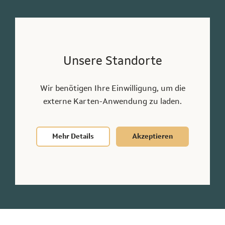
Unsere Standorte
Unsere Standorte
Stuttgart
Wir benötigen Ihre Einwilligung, um die
0711 7948060
externe Karten-Anwendung zu laden.
stuttgart@hapeko.de
Königstraße 39, 70173 Stuttgart
Mehr Details
Akzeptieren
Anderen Standort finden