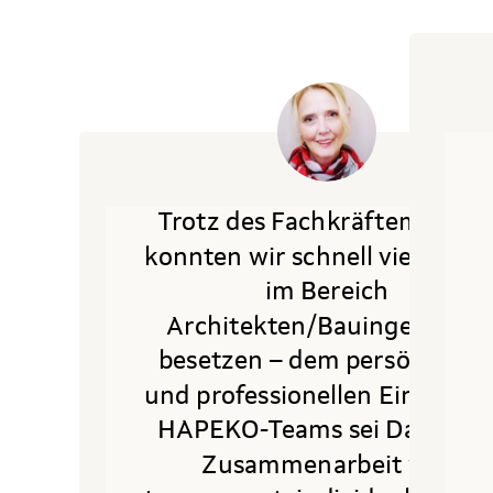
Trotz des Fachkräftemangel
konnten wir schnell vier Stell
im Bereich
Architekten/Bauingenieure
besetzen – dem persönliche
und professionellen Einsatz d
HAPEKO-Teams sei Dank. Di
Zusammenarbeit war