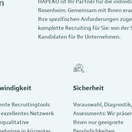
n
HAPEKO ist Ihr Partner für die individ
Rosenheim. Gemeinsam mit Ihnen erarbe
Ihre spezifischen Anforderungen zuge
komplette Recruiting für Sie: von der
Kandidaten für Ihr Unternehmen.
windigkeit
Sicherheit
gente Recruitingtools
Vorauswahl, Diagnostik,
 exzellentes Netzwerk
Assessments: Wir präse
hqualitative
Ihnen nur geeignete
ebnisse in kürzester
Persönlichkeiten