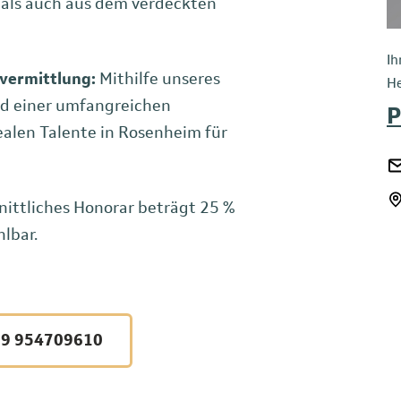
 als auch aus dem verdeckten
Ih
vermittlung:
Mithilfe unseres
He
d einer umfangreichen
P
ealen Talente in Rosenheim für
ittliches Honorar beträgt 25 %
hlbar.
9 954709610