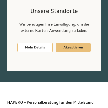
Unsere Standorte
Unsere Standorte
Düsseldorf
Wir benötigen Ihre Einwilligung, um die
0211 8629910
externe Karten-Anwendung zu laden.
duesseldorf@hapeko.de
Neuer Zollhof 3, 40221 Düsseldorf
Mehr Details
Akzeptieren
Anderen Standort finden
HAPEKO – Personalberatung für den
Mittelstand