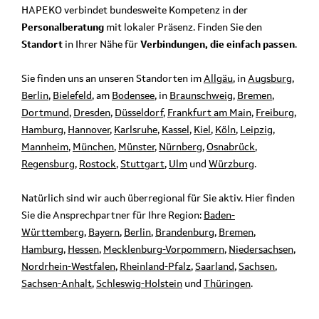
HAPEKO verbindet bundesweite Kompetenz in der
Personalberatung
mit lokaler Präsenz. Finden Sie den
Standort
in Ihrer Nähe für
Verbindungen, die einfach passen
.
Sie finden uns an unseren Standorten im
Allgäu
, in
Augsburg
,
Berlin
,
Bielefeld
, am
Bodensee
, in
Braunschweig
,
Bremen
,
Dortmund
,
Dresden
,
Düsseldorf
,
Frankfurt am Main
,
Freiburg
,
Hamburg
,
Hannover
,
Karlsruhe
,
Kassel
,
Kiel
,
Köln
,
Leipzig
,
Mannheim
,
München
,
Münster
,
Nürnberg
,
Osnabrück
,
Regensburg
,
Rostock
,
Stuttgart
,
Ulm
und
Würzburg
.
Natürlich sind wir auch überregional für Sie aktiv. Hier finden
Sie die Ansprechpartner für Ihre Region:
Baden-
Württemberg
,
Bayern
,
Berlin
,
Brandenburg
,
Bremen
,
Hamburg
,
Hessen
,
Mecklenburg-Vorpommern
,
Niedersachsen
,
Nordrhein-Westfalen
,
Rheinland-Pfalz
,
Saarland
,
Sachsen
,
Sachsen-Anhalt
,
Schleswig-Holstein
und
Thüringen
.