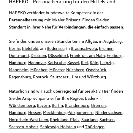
HAPEKO – Personalberatung für den
Mittelstand
HAPEKO verbindet bundesweite Kompetenz in der
Personalberatung
mit lokaler Präsenz. Finden Sie den
Standort
in Ihrer Nähe für
Verbindungen, die einfach passen
.
Sie finden uns an unseren Standorten im
Allgäu
, in
Augsburg
,
Berlin
,
Bielefeld
, am
Bodensee
, in
Braunschweig
,
Bremen
,
Dortmund
,
Dresden
,
Düsseldorf
,
Frankfurt am Main
,
Freiburg
,
Hamburg
,
Hannover
,
Karlsruhe
,
Kassel
,
Kiel
,
Köln
,
Leipzig
,
Mannheim
,
München
,
Münster
,
Nürnberg
,
Osnabrück
,
Regensburg
,
Rostock
,
Stuttgart
,
Ulm
und
Würzburg
.
Natürlich sind wir auch überregional für Sie aktiv. Hier finden
Sie die Ansprechpartner für Ihre Region:
Baden-
Württemberg
,
Bayern
,
Berlin
,
Brandenburg
,
Bremen
,
Hamburg
,
Hessen
,
Mecklenburg-Vorpommern
,
Niedersachsen
,
Nordrhein-Westfalen
,
Rheinland-Pfalz
,
Saarland
,
Sachsen
,
Sachsen-Anhalt
,
Schleswig-Holstein
und
Thüringen
.