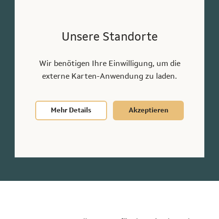
Unsere Standorte
Unsere Standorte
Karlsruhe
Wir benötigen Ihre Einwilligung, um die
0721 72380250
externe Karten-Anwendung zu laden.
karlsruhe@hapeko.de
Reinhold-Frank-Straße 63, 76133 Karlsruhe
Mehr Details
Akzeptieren
Anderen Standort finden