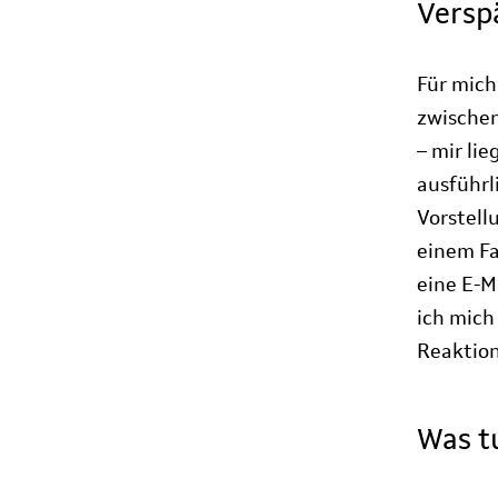
Versp
Für mich
zwischen
– mir li
ausführl
Vorstell
einem Fa
eine E-M
ich mich
Reaktion
Was t