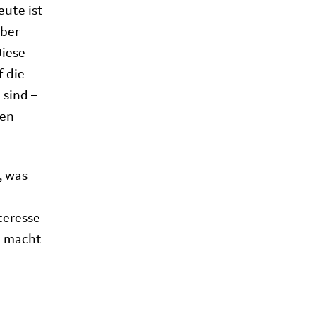
eute ist
über
Diese
f die
 sind –
uen
, was
teresse
h macht