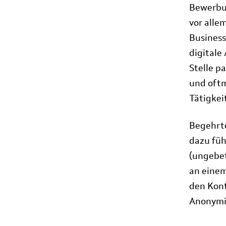
Bewerbun
vor alle
Business
digitale
Stelle pa
und oftm
Tätigkeit
Begehrte
dazu führ
(ungebet
an einem
den Kont
Anonymit