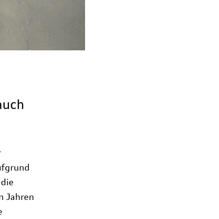
auch
r
ufgrund
 die
n Jahren
e