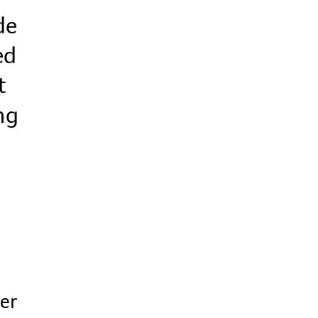
de
ed
t
ng
er