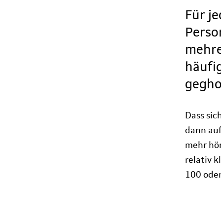
Für je
Perso
mehre
häufi
gegho
Dass sic
dann au
mehr hör
relativ 
100 oder