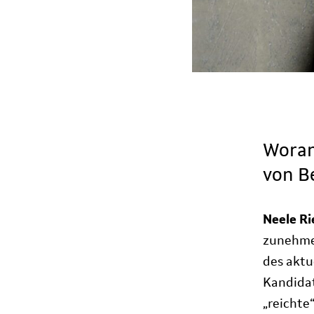
Woran
von B
Neele R
zunehmen
des aktu
Kandidat
„reichte