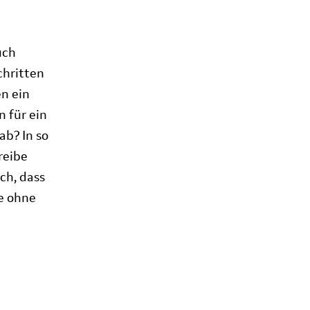
uch
chritten
en ein
n für ein
ab? In so
reibe
ch, dass
he ohne