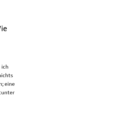
Wie
 ich
ichts
n; eine
tunter