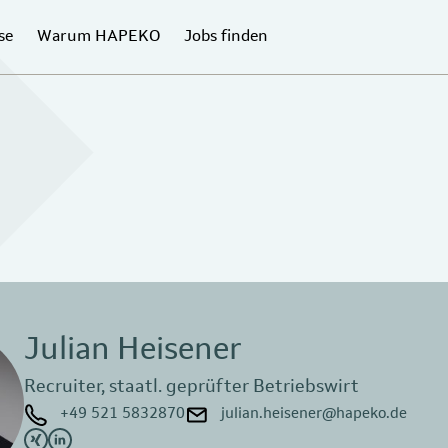
se
Warum HAPEKO
Jobs finden
Julian Heisener
Recruiter, staatl. geprüfter Betriebswirt
+49 521 5832870
julian.heisener@hapeko.de