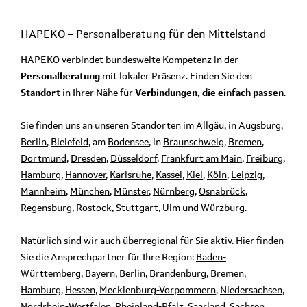
HAPEKO – Personalberatung für den
Mittelstand
HAPEKO verbindet bundesweite Kompetenz in der
Personalberatung
mit lokaler Präsenz. Finden Sie den
Standort
in Ihrer Nähe für
Verbindungen, die einfach passen
.
Sie finden uns an unseren Standorten im
Allgäu
, in
Augsburg
,
Berlin
,
Bielefeld
, am
Bodensee
, in
Braunschweig
,
Bremen
,
Dortmund
,
Dresden
,
Düsseldorf
,
Frankfurt am Main
,
Freiburg
,
Hamburg
,
Hannover
,
Karlsruhe
,
Kassel
,
Kiel
,
Köln
,
Leipzig
,
Mannheim
,
München
,
Münster
,
Nürnberg
,
Osnabrück
,
Regensburg
,
Rostock
,
Stuttgart
,
Ulm
und
Würzburg
.
Natürlich sind wir auch überregional für Sie aktiv. Hier finden
Sie die Ansprechpartner für Ihre Region:
Baden-
Württemberg
,
Bayern
,
Berlin
,
Brandenburg
,
Bremen
,
Hamburg
,
Hessen
,
Mecklenburg-Vorpommern
,
Niedersachsen
,