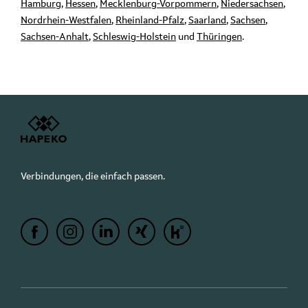
Hamburg
,
Hessen
,
Mecklenburg-Vorpommern
,
Niedersachsen
,
Nordrhein-Westfalen
,
Rheinland-Pfalz
,
Saarland
,
Sachsen
,
Sachsen-Anhalt
,
Schleswig-Holstein
und
Thüringen
.
Verbindungen, die einfach passen.