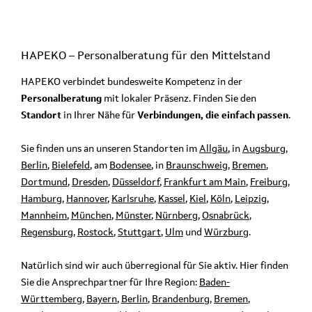
HAPEKO – Personalberatung für den
Mittelstand
HAPEKO verbindet bundesweite Kompetenz in der
Personalberatung
mit lokaler Präsenz. Finden Sie den
Standort
in Ihrer Nähe für
Verbindungen, die einfach passen
.
Sie finden uns an unseren Standorten im
Allgäu
, in
Augsburg
,
Berlin
,
Bielefeld
, am
Bodensee
, in
Braunschweig
,
Bremen
,
Dortmund
,
Dresden
,
Düsseldorf
,
Frankfurt am Main
,
Freiburg
,
Hamburg
,
Hannover
,
Karlsruhe
,
Kassel
,
Kiel
,
Köln
,
Leipzig
,
Mannheim
,
München
,
Münster
,
Nürnberg
,
Osnabrück
,
Regensburg
,
Rostock
,
Stuttgart
,
Ulm
und
Würzburg
.
Natürlich sind wir auch überregional für Sie aktiv. Hier finden
Sie die Ansprechpartner für Ihre Region:
Baden-
Württemberg
,
Bayern
,
Berlin
,
Brandenburg
,
Bremen
,