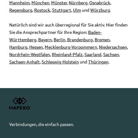
Mannheim
,
München
,
Münster
,
Nürnberg
,
Osnabrück
,
Regensburg
,
Rostock
,
Stuttgart
,
Ulm
und
Würzburg
.
Natürlich sind wir auch überregional für Sie aktiv. Hier finden
Sie die Ansprechpartner für Ihre Region:
Baden-
Württemberg
,
Bayern
,
Berlin
,
Brandenburg
,
Bremen
,
Hamburg
,
Hessen
,
Mecklenburg-Vorpommern
,
Niedersachsen
,
Nordrhein-Westfalen
,
Rheinland-Pfalz
,
Saarland
,
Sachsen
,
Sachsen-Anhalt
,
Schleswig-Holstein
und
Thüringen
.
Verbindungen, die einfach passen.