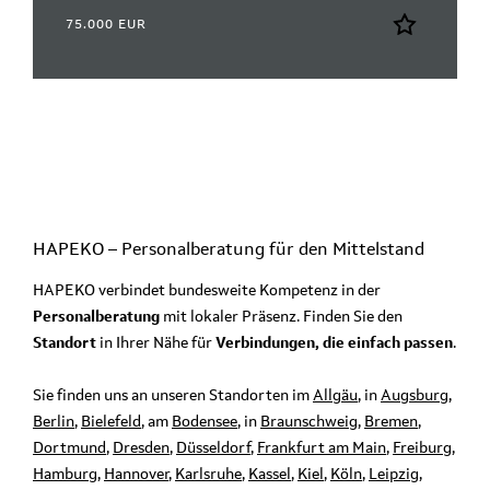
75.000 EUR
HAPEKO – Personalberatung für den
Mittelstand
HAPEKO verbindet bundesweite Kompetenz in der
Personalberatung
mit lokaler Präsenz. Finden Sie den
Standort
in Ihrer Nähe für
Verbindungen, die einfach passen
.
Sie finden uns an unseren Standorten im
Allgäu
, in
Augsburg
,
Berlin
,
Bielefeld
, am
Bodensee
, in
Braunschweig
,
Bremen
,
Dortmund
,
Dresden
,
Düsseldorf
,
Frankfurt am Main
,
Freiburg
,
Hamburg
,
Hannover
,
Karlsruhe
,
Kassel
,
Kiel
,
Köln
,
Leipzig
,