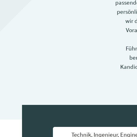
passende
persönl
wir 
Vora
Führ
be
Kandid