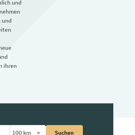
hlich und
ernehmen
e und
eiten
,
 neue
und
n ihren
Kilometer-Radius
Suchen