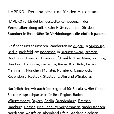
HAPEKO – Personalberatung für den
Mittelstand
HAPEKO verbindet bundesweite Kompetenz in der
Personalberatung
mit lokaler Präsenz. Finden Sie den
Standort
in Ihrer Nähe für
Verbindungen, die einfach passen
.
Sie finden uns an unseren Standorten im
Allgäu
, in
Augsburg
,
Berlin
,
Bielefeld
, am
Bodensee
, in
Braunschweig
,
Bremen
,
Dortmund
,
Dresden
,
Düsseldorf
,
Frankfurt am Main
,
Freiburg
,
Hamburg
,
Hannover
,
Karlsruhe
,
Kassel
,
Kiel
,
Köln
,
Leipzig
,
Mannheim
,
München
,
Münster
,
Nürnberg
,
Osnabrück
,
Regensburg
,
Rostock
,
Stuttgart
,
Ulm
und
Würzburg
.
Natürlich sind wir auch überregional für Sie aktiv. Hier finden
Sie die Ansprechpartner für Ihre Region:
Baden-
Württemberg
,
Bayern
,
Berlin
,
Brandenburg
,
Bremen
,
Hamburg
,
Hessen
,
Mecklenburg-Vorpommern
,
Niedersachsen
,
Nordrhein-Westfalen
,
Rheinland-Pfalz
,
Saarland
,
Sachsen
,