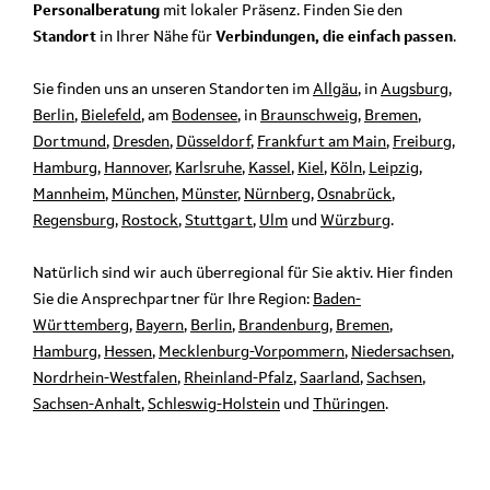
Personalberatung
mit lokaler Präsenz. Finden Sie den
Standort
in Ihrer Nähe für
Verbindungen, die einfach passen
.
Sie finden uns an unseren Standorten im
Allgäu
, in
Augsburg
,
Berlin
,
Bielefeld
, am
Bodensee
, in
Braunschweig
,
Bremen
,
Dortmund
,
Dresden
,
Düsseldorf
,
Frankfurt am Main
,
Freiburg
,
Hamburg
,
Hannover
,
Karlsruhe
,
Kassel
,
Kiel
,
Köln
,
Leipzig
,
Mannheim
,
München
,
Münster
,
Nürnberg
,
Osnabrück
,
Regensburg
,
Rostock
,
Stuttgart
,
Ulm
und
Würzburg
.
Natürlich sind wir auch überregional für Sie aktiv. Hier finden
Sie die Ansprechpartner für Ihre Region:
Baden-
Württemberg
,
Bayern
,
Berlin
,
Brandenburg
,
Bremen
,
Hamburg
,
Hessen
,
Mecklenburg-Vorpommern
,
Niedersachsen
,
Nordrhein-Westfalen
,
Rheinland-Pfalz
,
Saarland
,
Sachsen
,
Sachsen-Anhalt
,
Schleswig-Holstein
und
Thüringen
.