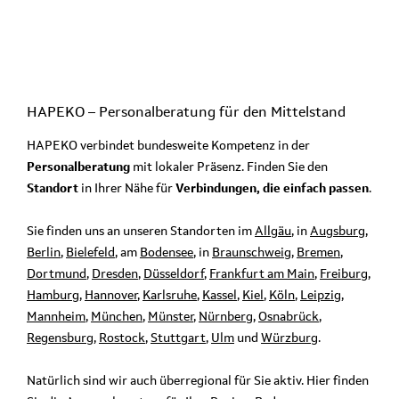
HAPEKO – Personalberatung für den
Mittelstand
HAPEKO verbindet bundesweite Kompetenz in der
Personalberatung
mit lokaler Präsenz. Finden Sie den
Standort
in Ihrer Nähe für
Verbindungen, die einfach passen
.
Sie finden uns an unseren Standorten im
Allgäu
, in
Augsburg
,
Berlin
,
Bielefeld
, am
Bodensee
, in
Braunschweig
,
Bremen
,
Dortmund
,
Dresden
,
Düsseldorf
,
Frankfurt am Main
,
Freiburg
,
Hamburg
,
Hannover
,
Karlsruhe
,
Kassel
,
Kiel
,
Köln
,
Leipzig
,
Mannheim
,
München
,
Münster
,
Nürnberg
,
Osnabrück
,
Regensburg
,
Rostock
,
Stuttgart
,
Ulm
und
Würzburg
.
Natürlich sind wir auch überregional für Sie aktiv. Hier finden