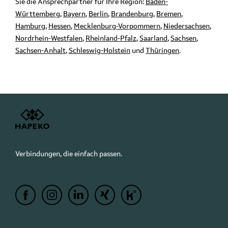
Sie die Ansprechpartner für Ihre Region:
Baden-
Württemberg
,
Bayern
,
Berlin
,
Brandenburg
,
Bremen
,
Hamburg
,
Hessen
,
Mecklenburg-Vorpommern
,
Niedersachsen
,
Nordrhein-Westfalen
,
Rheinland-Pfalz
,
Saarland
,
Sachsen
,
Sachsen-Anhalt
,
Schleswig-Holstein
und
Thüringen
.
Verbindungen, die einfach passen.