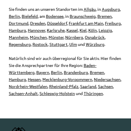
Sie finden uns an unseren Standorten im
Allgäu
, in
Augsburg
,
Berlin
,
Bielefeld
, am
Bodensee
, in
Braunschweig
,
Bremen
,
Dortmund
,
Dresden
,
Düsseldorf
,
Frankfurt am Main
,
Freiburg
,
Hamburg
,
Hannover
,
Karlsruhe
,
Kassel
,
Kiel
,
Köln
,
Leipzig
,
Mannheim
,
München
,
Münster
,
Nürnberg
,
Osnabrück
,
Regensburg
,
Rostock
,
Stuttgart
,
Ulm
und
Würzburg
.
Natürlich sind wir auch überregional für Sie aktiv. Hier finden
Sie die Ansprechpartner für Ihre Region:
Baden-
Württemberg
,
Bayern
,
Berlin
,
Brandenburg
,
Bremen
,
Hamburg
,
Hessen
,
Mecklenburg-Vorpommern
,
Niedersachsen
,
Nordrhein-Westfalen
,
Rheinland-Pfalz
,
Saarland
,
Sachsen
,
Sachsen-Anhalt
,
Schleswig-Holstein
und
Thüringen
.