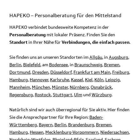
HAPEKO – Personalberatung für den
Mittelstand
HAPEKO verbindet bundesweite Kompetenz in der
Personalberatung
mit lokaler Präsenz. Finden Sie den
Standort
in Ihrer Nähe für
Verbindungen, die einfach passen
.
Sie finden uns an unseren Standorten im
Allgäu
, in
Augsburg
,
Berlin
,
Bielefeld
, am
Bodensee
, in
Braunschweig
,
Bremen
,
Dortmund
,
Dresden
,
Düsseldorf
,
Frankfurt am Main
,
Freiburg
,
Hamburg
,
Hannover
,
Karlsruhe
,
Kassel
,
Kiel
,
Köln
,
Leipzig
,
Mannheim
,
München
,
Münster
,
Nürnberg
,
Osnabrück
,
Regensburg
,
Rostock
,
Stuttgart
,
Ulm
und
Würzburg
.
Natürlich sind wir auch überregional für Sie aktiv. Hier finden
Sie die Ansprechpartner für Ihre Region:
Baden-
Württemberg
,
Bayern
,
Berlin
,
Brandenburg
,
Bremen
,
Hamburg
,
Hessen
,
Mecklenburg-Vorpommern
,
Niedersachsen
,