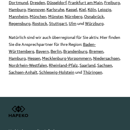
Dortmund
,
Dresden
,
Düsseldorf
,
Frankfurt am Main
,
Freiburg
,
Hamburg
,
Hannover
,
Karlsruhe
,
Kassel
,
Kiel
,
Köln
,
Leipzig
,
Mannheim
,
München
,
Münster
,
Nürnberg
,
Osnabrück
,
Regensburg
,
Rostock
,
Stuttgart
,
Ulm
und
Würzburg
.
Natürlich sind wir auch überregional für Sie aktiv. Hier finden
Sie die Ansprechpartner für Ihre Region:
Baden-
Württemberg
,
Bayern
,
Berlin
,
Brandenburg
,
Bremen
,
Hamburg
,
Hessen
,
Mecklenburg-Vorpommern
,
Niedersachsen
,
Nordrhein-Westfalen
,
Rheinland-Pfalz
,
Saarland
,
Sachsen
,
Sachsen-Anhalt
,
Schleswig-Holstein
und
Thüringen
.